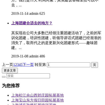
方。我们是11天 时间尚紧，其实建议香格里拉可以不
去，...
2019-11-14
admin
625
上海团建合适去的地方？
其实现在公司大多数已经很注重团建活动了，之前的军
训化团建，培训性团建，听领导讲话式团建已经渐渐的
消失了，取而代之的是更新兴化团建形式――趣味团
建。...
2019-11-08
admin
486
上一页
1
2
3
4
5
下一页
转至第
更多文章
为您推荐
上海松江佘山西郊庄园拓展基地
上海宝山东方假日田园拓展基地