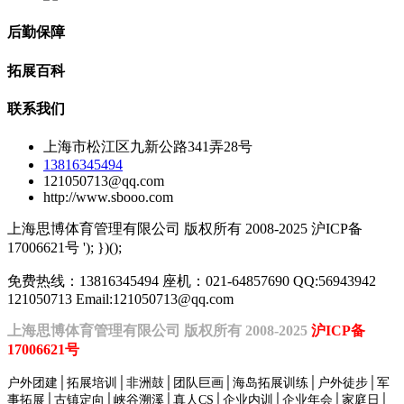
后勤保障
拓展百科
联系我们
上海市松江区九新公路341弄28号
13816345494
121050713@qq.com
http://www.sbooo.com
上海思博体育管理有限公司 版权所有 2008-2025 沪ICP备
17006621号
'); })();
免费热线：13816345494 座机：021-64857690 QQ:56943942
121050713 Email:121050713@qq.com
上海思博体育管理有限公司 版权所有 2008-2025
沪ICP备
17006621号
户外团建│拓展培训│非洲鼓│团队巨画│海岛拓展训练│户外徒步│军
事拓展│古镇定向│峡谷溯溪│真人
CS│企业内训│企业年会│家庭日│